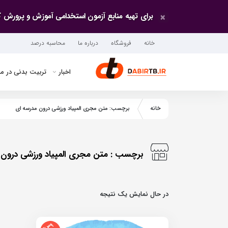
برای تهیه منابع آزمون استخدامی آموزش و پرورش ک
×
خانه
فروشگاه
درباره ما
محاسبه درصد
اخبار
تربیت بدنی در م
خانه
برچسب: متن مجری المپیاد ورزشی درون مدرسه ای
برچسب : متن مجری المپیاد ورزشی درون 
در حال نمایش یک نتیجه
%39