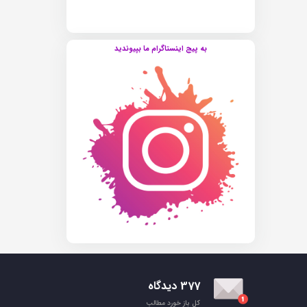
به پیج اینستاگرام ما بپیوندید
377 دیدگاه
کل باز خورد مطالب