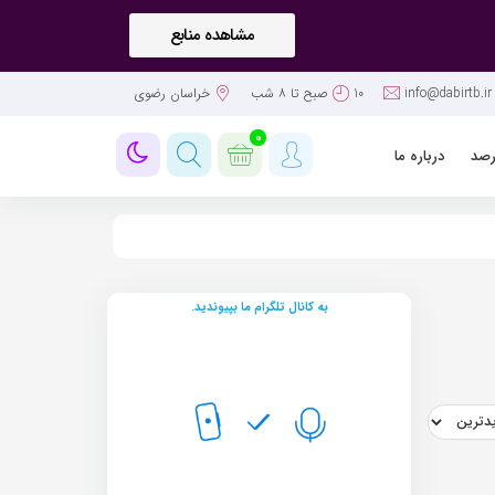
مشاهده منابع
info@dabirtb.ir
10صبح تا ۸ شب
خراسان رضوی
0
رصد
درباره ما
به کانال تلگرام ما بپیوندید.